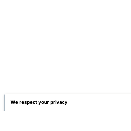
We respect your privacy
Cookies help us improve your experience, deliver per
traffic. You can choose which cookies to allow by cli
to consent or
Reject All
to decline non-essential cooki