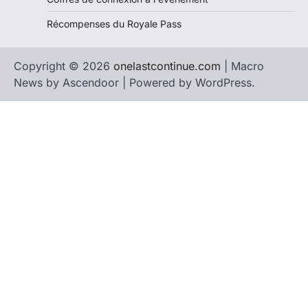
Récompenses du Royale Pass
Copyright © 2026
onelastcontinue.com
| Macro
News by
Ascendoor
| Powered by
WordPress
.