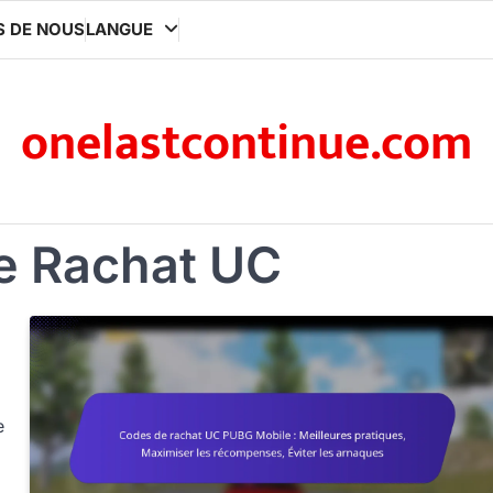
S DE NOUS
LANGUE
onelastcontinue.com
e Rachat UC
e