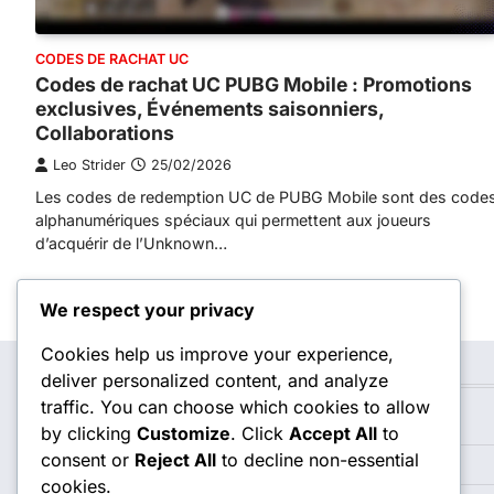
CODES DE RACHAT UC
Codes de rachat UC PUBG Mobile : Promotions
exclusives, Événements saisonniers,
Collaborations
Leo Strider
25/02/2026
Les codes de redemption UC de PUBG Mobile sont des code
alphanumériques spéciaux qui permettent aux joueurs
d’acquérir de l’Unknown…
Posts
Older posts
We respect your privacy
navigation
Cookies help us improve your experience,
deliver personalized content, and analyze
Catégories
traffic. You can choose which cookies to allow
Codes de Rachat UC
by clicking
Customize
. Click
Accept All
to
consent or
Reject All
to decline non-essential
Coffres de connexion à l'événement
cookies.