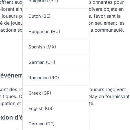
Bulgarian (BG)
ffrent aux joueurs des récompenses passionnantes pour
orant ainsi leur expérience de jeu avec divers objets en
s joueurs peuvent contribuer à ces caisses, favorisant la
Dutch (BE)
té de joueurs. Ce système récompense non seulement les
ractions sociales et le partage au sein de la communauté.
Hungarian (HU)
Spanish (MX)
German (CH)
d’événements PUBG Mobile ?
Romanian (RO)
ont des récompenses spéciales que les joueurs reçoivent
Greek (GR)
fiques. Ces caisses améliorent le gameplay en fournissant
icipation et l’engagement de la communauté.
English (GB)
nexion d’événements
German (DE)