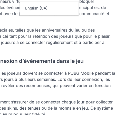
eurs virtuels que les joueurs peuvent débloquer
s événements désignés. Leur objectif principal est de
English (CA)
t avec le jeu, favorisant un sentiment de communauté et
iales, telles que les anniversaires du jeu ou des
 clé tant pour la rétention des joueurs que pour le plaisir.
joueurs à se connecter régulièrement et à participer à
nexion d’événements dans le jeu
les joueurs doivent se connecter à PUBG Mobile pendant l
s jours à plusieurs semaines. Lors de leur connexion, les
r révéler des récompenses, qui peuvent varier en fonction
lement s’assurer de se connecter chaque jour pour collecter
e des skins, des tenues ou de la monnaie en jeu. Ce système
eurs pour leur fidélité.