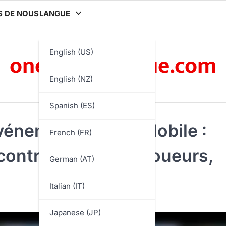
S DE NOUS
LANGUE
onelastcontinue.com
English (US)
English (NZ)
Spanish (ES)
événements PUBG Mobile :
French (FR)
ontributions des joueurs,
German (AT)
Italian (IT)
Japanese (JP)