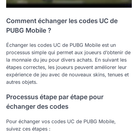
Comment échanger les codes UC de
PUBG Mobile ?
Échanger les codes UC de PUBG Mobile est un
processus simple qui permet aux joueurs d’obtenir de
la monnaie du jeu pour divers achats. En suivant les
étapes correctes, les joueurs peuvent améliorer leur
expérience de jeu avec de nouveaux skins, tenues et
autres objets.
Processus étape par étape pour
échanger des codes
Pour échanger vos codes UC de PUBG Mobile,
suivez ces étapes :