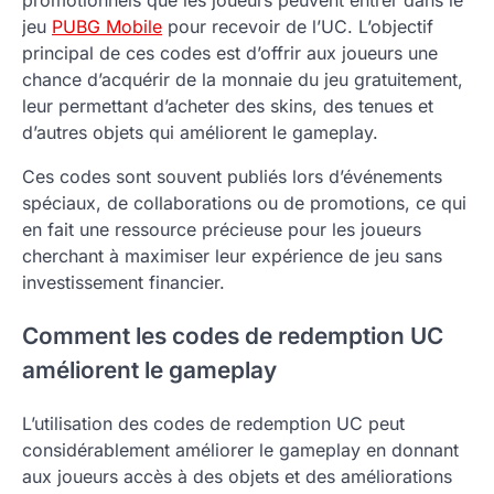
promotionnels que les joueurs peuvent entrer dans le
jeu
PUBG Mobile
pour recevoir de l’UC. L’objectif
principal de ces codes est d’offrir aux joueurs une
chance d’acquérir de la monnaie du jeu gratuitement,
leur permettant d’acheter des skins, des tenues et
d’autres objets qui améliorent le gameplay.
Ces codes sont souvent publiés lors d’événements
spéciaux, de collaborations ou de promotions, ce qui
en fait une ressource précieuse pour les joueurs
cherchant à maximiser leur expérience de jeu sans
investissement financier.
Comment les codes de redemption UC
améliorent le gameplay
L’utilisation des codes de redemption UC peut
considérablement améliorer le gameplay en donnant
aux joueurs accès à des objets et des améliorations