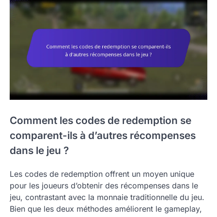
Comment les codes de redemption se
comparent-ils à d’autres récompenses
dans le jeu ?
Les codes de redemption offrent un moyen unique
pour les joueurs d’obtenir des récompenses dans le
jeu, contrastant avec la monnaie traditionnelle du jeu.
Bien que les deux méthodes améliorent le gameplay,