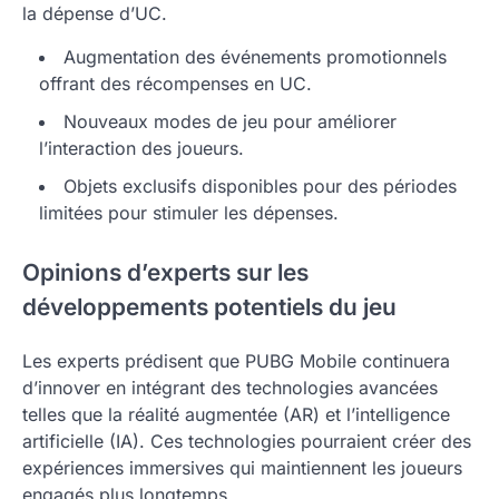
la dépense d’UC.
Augmentation des événements promotionnels
offrant des récompenses en UC.
Nouveaux modes de jeu pour améliorer
l’interaction des joueurs.
Objets exclusifs disponibles pour des périodes
limitées pour stimuler les dépenses.
Opinions d’experts sur les
développements potentiels du jeu
Les experts prédisent que PUBG Mobile continuera
d’innover en intégrant des technologies avancées
telles que la réalité augmentée (AR) et l’intelligence
artificielle (IA). Ces technologies pourraient créer des
expériences immersives qui maintiennent les joueurs
engagés plus longtemps.