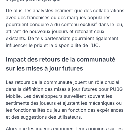
De plus, les analystes estiment que des collaborations
avec des franchises ou des marques populaires
pourraient conduire à du contenu exclusif dans le jeu,
attirant de nouveaux joueurs et retenant ceux
existants. De tels partenariats pourraient également
influencer le prix et la disponibilité de l’UC.
Impact des retours de la communauté
sur les mises à jour futures
Les retours de la communauté jouent un rôle crucial
dans la définition des mises à jour futures pour PUBG
Mobile. Les développeurs surveillent souvent les
sentiments des joueurs et ajustent les mécaniques ou
les fonctionnalités du jeu en fonction des expériences
et des suggestions des utilisateurs.
Alors que les joueurs expriment leurs opinions sur les