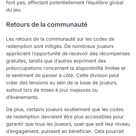
font pas, affectant potentiellement l’équilibre global
du jeu.
Retours de la communauté
Les retours de la communauté sur les codes de
redemption sont mitigés. De nombreux joueurs
apprécient l’opportunité de recevoir des récompenses
gratuites, tandis que d’autres expriment des
préoccupations concernant la disponibilité limitée et
le sentiment de passer à côté. Cette division peut
créer des tensions au sein de la base de joueurs,
surtout lors de mises à jour majeures ou
d’événements.
De plus, certains joueurs soutiennent que les codes
de redemption devraient être plus accessibles pour
garantir que tous les joueurs, quel que soit leur niveau
d’engagement, puissent en bénéficier. Cela pourrait