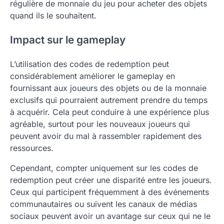
régulière de monnaie du jeu pour acheter des objets
quand ils le souhaitent.
Impact sur le gameplay
L’utilisation des codes de redemption peut
considérablement améliorer le gameplay en
fournissant aux joueurs des objets ou de la monnaie
exclusifs qui pourraient autrement prendre du temps
à acquérir. Cela peut conduire à une expérience plus
agréable, surtout pour les nouveaux joueurs qui
peuvent avoir du mal à rassembler rapidement des
ressources.
Cependant, compter uniquement sur les codes de
redemption peut créer une disparité entre les joueurs.
Ceux qui participent fréquemment à des événements
communautaires ou suivent les canaux de médias
sociaux peuvent avoir un avantage sur ceux qui ne le