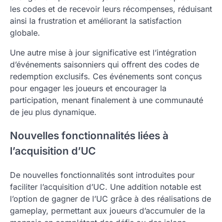
les codes et de recevoir leurs récompenses, réduisant
ainsi la frustration et améliorant la satisfaction
globale.
Une autre mise à jour significative est l’intégration
d’événements saisonniers qui offrent des codes de
redemption exclusifs. Ces événements sont conçus
pour engager les joueurs et encourager la
participation, menant finalement à une communauté
de jeu plus dynamique.
Nouvelles fonctionnalités liées à
l’acquisition d’UC
De nouvelles fonctionnalités sont introduites pour
faciliter l’acquisition d’UC. Une addition notable est
l’option de gagner de l’UC grâce à des réalisations de
gameplay, permettant aux joueurs d’accumuler de la