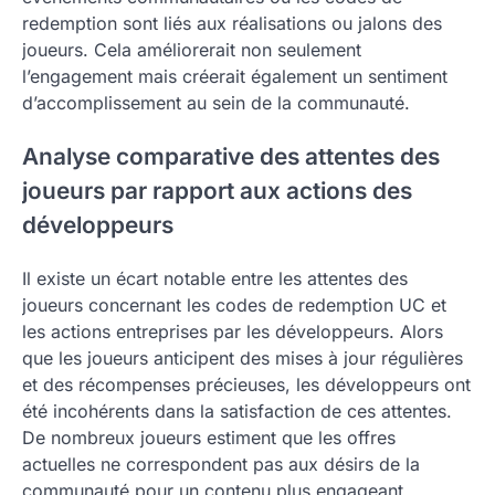
redemption sont liés aux réalisations ou jalons des
joueurs. Cela améliorerait non seulement
l’engagement mais créerait également un sentiment
d’accomplissement au sein de la communauté.
Analyse comparative des attentes des
joueurs par rapport aux actions des
développeurs
Il existe un écart notable entre les attentes des
joueurs concernant les codes de redemption UC et
les actions entreprises par les développeurs. Alors
que les joueurs anticipent des mises à jour régulières
et des récompenses précieuses, les développeurs ont
été incohérents dans la satisfaction de ces attentes.
De nombreux joueurs estiment que les offres
actuelles ne correspondent pas aux désirs de la
communauté pour un contenu plus engageant.