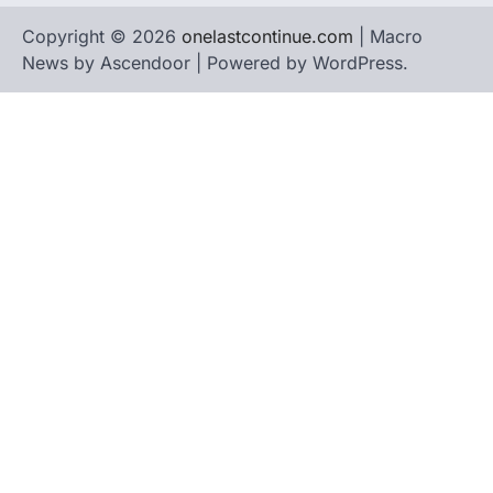
Copyright © 2026
onelastcontinue.com
| Macro
News by
Ascendoor
| Powered by
WordPress
.