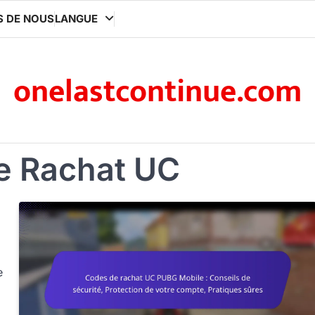
S DE NOUS
LANGUE
onelastcontinue.com
e Rachat UC
e