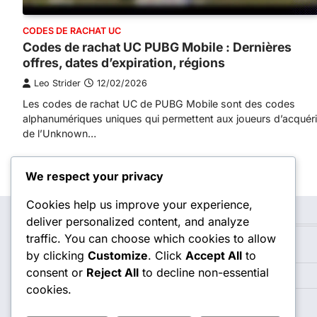
CODES DE RACHAT UC
Codes de rachat UC PUBG Mobile : Dernières
offres, dates d’expiration, régions
Leo Strider
12/02/2026
Les codes de rachat UC de PUBG Mobile sont des codes
alphanumériques uniques qui permettent aux joueurs d’acquéri
de l’Unknown…
Posts
We respect your privacy
navigation
Cookies help us improve your experience,
deliver personalized content, and analyze
Catégories
traffic. You can choose which cookies to allow
Codes de Rachat UC
by clicking
Customize
. Click
Accept All
to
consent or
Reject All
to decline non-essential
Coffres de connexion à l'événement
cookies.
Récompenses du Royale Pass