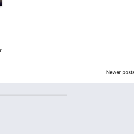
r
Newer post